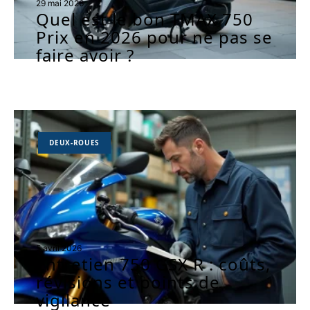
29 mai 2026
Quel est le bon TMAX 750
Prix en 2026 pour ne pas se
faire avoir ?
DEUX-ROUES
5 avril 2026
Entretien 750 GSX R : coûts,
révisions et points de
vigilance