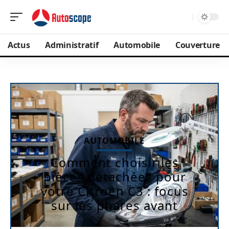
Actus
Administratif
Automobile
Couverture
AUTOMOBILE
Comment choisir les
pièces détachées pour
votre Citroën C3 : focus
sur les phares avant