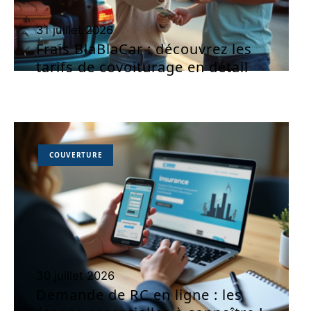
31 juillet 2026
Frais BlaBlaCar : découvrez les
tarifs de covoiturage en détail
COUVERTURE
30 juillet 2026
Demande de RC en ligne : les