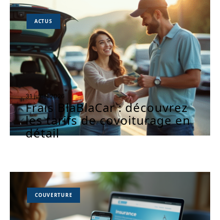
ACTUS
31 juillet 2026
Frais BlaBlaCar : découvrez
les tarifs de covoiturage en
détail
COUVERTURE