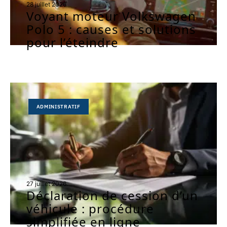
28 juillet 2026
Voyant moteur Volkswagen
Polo 5 : causes et solutions
pour l’éteindre
ADMINISTRATIF
27 juillet 2026
Déclaration de cession d’un
véhicule : procédure
simplifiée en ligne