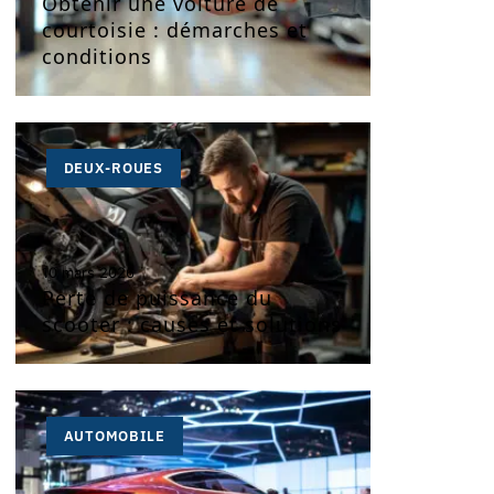
Obtenir une voiture de
courtoisie : démarches et
conditions
DEUX-ROUES
10 mars 2026
Perte de puissance du
scooter : causes et solutions
AUTOMOBILE