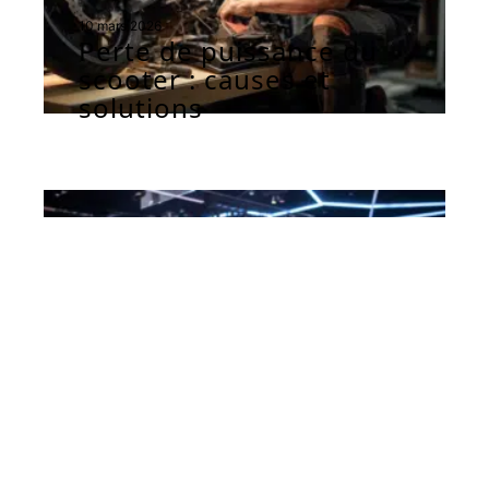
10 mars 2026
Perte de puissance du
scooter : causes et
solutions
AUTOMOBILE
10 mars 2026
Dates et nouveautés du