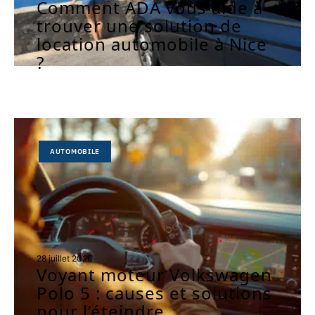
Comment ADA vous aide à
trouver une solution de
location automobile à Nice
?
AUTOMOBILE
28 juillet 2026
Voyant moteur Volkswagen
Polo 5 : causes et solutions
pour l’éteindre