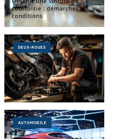
Obtenir une voiture de
courtoisie : démarches et
conditions
DEUX-ROUES
10 mars 2026
Perte de puissance du
scooter : causes et solutions
AUTOMOBILE