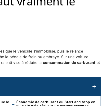
aut vraiment le
 que le véhicule s’immobilise, puis le relance
e la pédale de frein ou embraye. Sur une voiture
alenti vise à réduire la
consommation de carburant
et
que le
Économie de carburant du Start and Stop en
ville : le gain réel sur un moteur essence