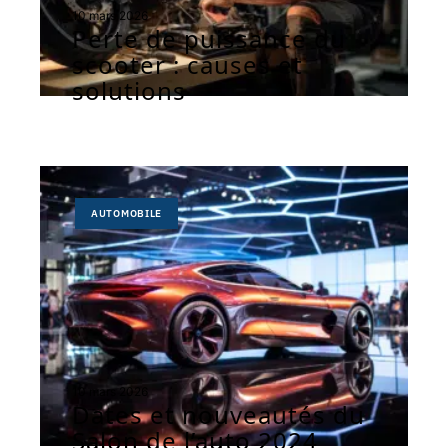
10 mars 2026
Perte de puissance du
scooter : causes et
solutions
AUTOMOBILE
10 mars 2026
Dates et nouveautés du
Salon de l’auto 2024