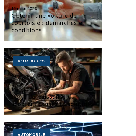
10 mars 2026
Obtenir une voiture de
courtoisie : démarches et
conditions
DEUX-ROUES
10 mars 2026
Perte de puissance du
scooter : causes et solutions
AUTOMOBILE