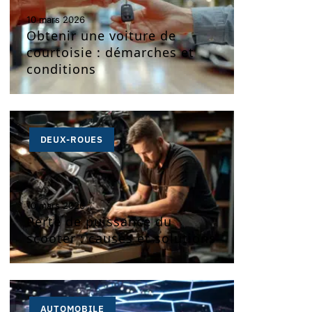
10 mars 2026
Obtenir une voiture de
courtoisie : démarches et
conditions
DEUX-ROUES
10 mars 2026
Perte de puissance du
scooter : causes et solutions
AUTOMOBILE