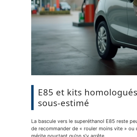
E85 et kits homologués 
sous-estimé
La bascule vers le superéthanol E85 reste peu
de recommander de « rouler moins vite » ou 
mérite pourtant qu’on s’y arrête.