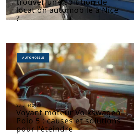
trouver une solution de
location automobile à Nice
?
AUTOMOBILE
28 juillet 2026
Voyant moteur Volkswagen
Polo 5 : causes et solutions
pour l’éteindre