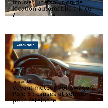
trouver une solution de
location automobile à Nice
?
AUTOMOBILE
28 juillet 2026
Voyant moteur Volkswagen
Polo 5 : causes et solutions
pour l’éteindre