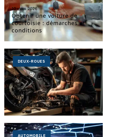
10 mars 2026
Obtenir une voiture de
courtoisie : démarches et
conditions
DEUX-ROUES
10 mars 2026
Perte de puissance du
scooter : causes et solutions
AUTOMOBILE