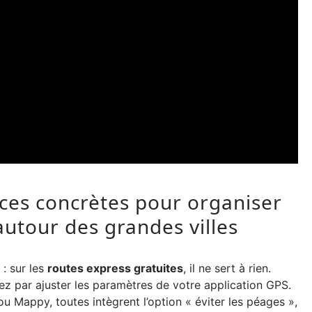
uces concrètes pour organiser
autour des grandes villes
 : sur les
routes express gratuites
, il ne sert à rien.
z par ajuster les paramètres de votre application GPS.
 Mappy, toutes intègrent l’option « éviter les péages »,