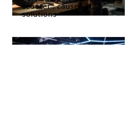
scooter : causes et
solutions
AUTOMOBILE
10 mars 2026
Dates et nouveautés du
Salon de l’auto 2024